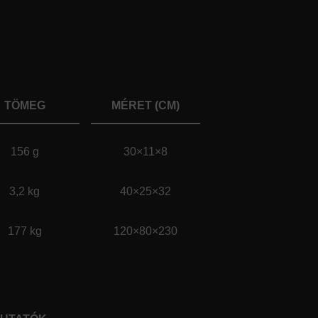
TÖMEG
MÉRET (CM)
156 g
30×11×8
3,2 kg
40×25×32
177 kg
120×80×230