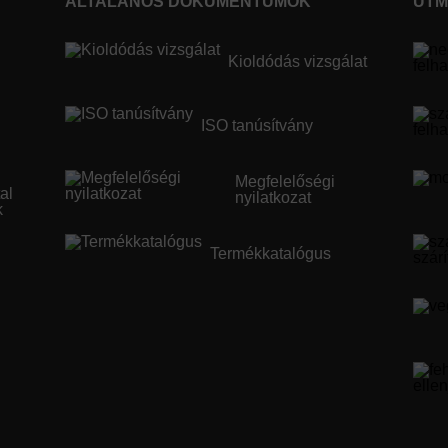
ÁLTALÁNOS DOKUMENTUMOK
ÚTM
Kioldódás vizsgálat
ISO tanúsítvány
Megfelelőségi
tal
nyilatkozat
k
Termékkatalógus