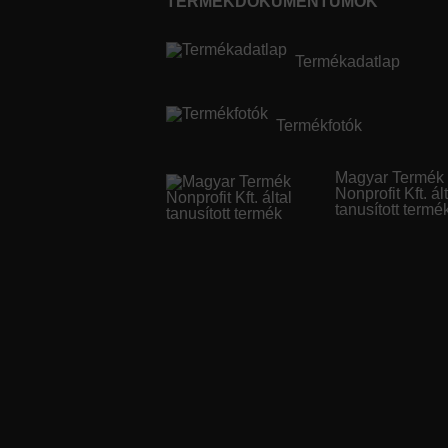
TERMÉKDOKUMENTUMOK
Termékadatlap
Termékfotók
Magyar Termék
Nonprofit Kft. ál
tanusított termé