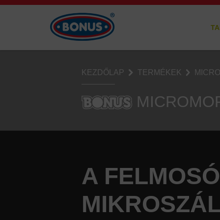
TA
KEZDŐLAP
TERMÉKEK
MICR
MICROMO
A FELMOSÓ
MIKROSZÁL