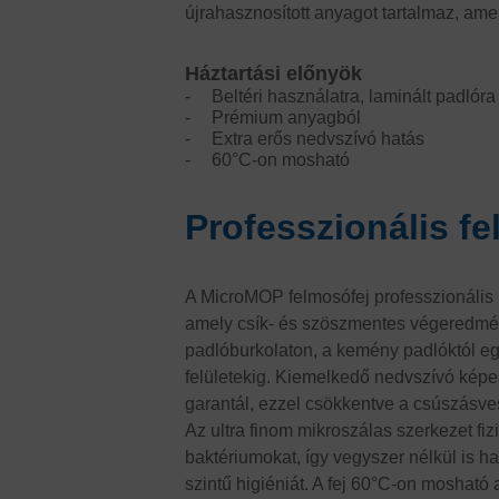
újrahasznosított anyagot tartalmaz, ame
Háztartási előnyök
Beltéri használatra, laminált padlóra
Prémium anyagból
Extra erős nedvszívó hatás
60°C-on mosható
Professzionális f
A MicroMOP felmosófej professzionális m
amely csík- és szöszmentes végeredmén
padlóburkolaton, a kemény padlóktól e
felületekig. Kiemelkedő nedvszívó kép
garantál, ezzel csökkentve a csúszásves
Az ultra finom mikroszálas szerkezet fizik
baktériumokat, így vegyszer nélkül is h
szintű higiéniát. A fej 60°C-on mosható 