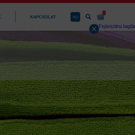
0
K
KAPCSOLAT
HU