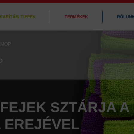
KARÍTÁSI TIPPEK
TERMÉKEK
RÓLUN
OMOP
P
FEJEK SZTÁRJA A
 EREJÉVEL