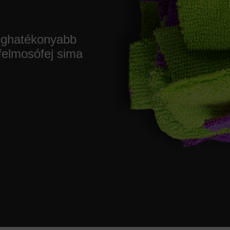
ghatékonyabb
felmosófej sima