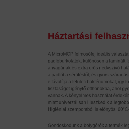
Háztartási felhasz
A MicroMOP felmosófej ideális választás
padlóburkolatok, különösen a laminált f
anyagának és extra erős nedvszívó hat
a padlót a sérüléstől, és gyors száradás
eltávolítja a felületi baktériumokat, így
tisztaságot igénylő otthonokba, ahol gy
vannak. A kényelmes használat érdeké
miatt univerzálisan illeszkedik a legtöb
Higiéniai szempontból is előnyös: 60°C
Gondoskodunk a bolygóról: a termék l