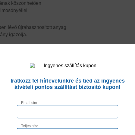
jának köszönhetően
elmosónyéllel.
ben lévő újrahasznosított anyag
ány igazolja.
t padlókhoz
Iratkozz fel hírlevelünkre és tied az ingyenes
átvételi pontos szállítást biztosító kupon!
ombináció
Email cím
8 literes felmosóvödör
és a
 takarításhoz a
MicroMAXI
Teljes név