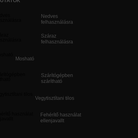
UTATÓK
nedves
felhasználásra
száraz
felhasználásra
mosható
szárítógépben
szárítható
vegytisztítani tilos
fehérítő használat
ellenjavallt