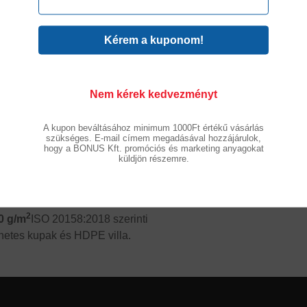
ág
kleten mosható, zéró
Nem kérek kedvezményt
A kupon beváltásához minimum 1000Ft értékű vásárlás
szükséges. E-mail címem megadásával hozzájárulok,
hogy a BONUS Kft. promóciós és marketing anyagokat
küldjön részemre.
020 szerinti összetétel: 0,2
tött-hurkolt textil anyag
80%
sznosított)
és 20% poliamid.
2
0 g/m
ISO 20158:2018 szerinti
netes kupak és HDPE villa.