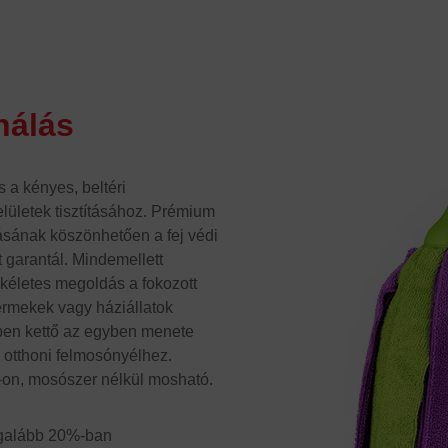
nálás
 a kényes, beltéri
elületek tisztításához. Prémium
ásának köszönhetően a fej védi
t garantál. Mindemellett
 tökéletes megoldás a fokozott
ermekek vagy háziállatok
ben kettő az egyben menete
b otthoni felmosónyélhez.
-on, mosószer nélkül mosható.
egalább 20%-ban