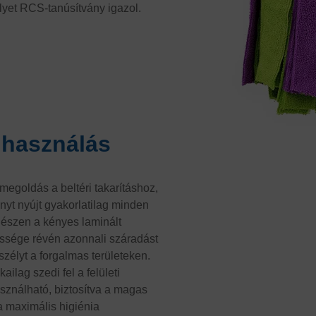
lyet RCS-tanúsítvány igazol.
elhasználás
egoldás a beltéri takarításhoz,
yt nyújt gyakorlatilag minden
gészen a kényes laminált
essége révén azonnali száradást
zélyt a forgalmas területeken.
ailag szedi fel a felületi
asználható, biztosítva a magas
a maximális higiénia