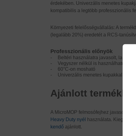
érdekében. Univerzális menetes kupak
kompatibilis a legtöbb professzionális f
Környezeti felelősségvállalás: A termék
(legalább 20%) eredetét a RCS-tanúsítv
Professzionális előnyök
Beltéri használatra javasolt, laminál
Vegyszer nélkül is használható
60°C-on mosható
Univerzális menetes kupakkal
Ajánlott termékk
A MicroMOP felmosófejhez javasolt a
1
Heavy Duty nyél
használata. Kiegészítő
kendő
ajánlott.