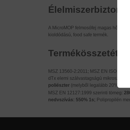
Élelmiszerbiztons
A MicroMOP felmosófej magas hőmérsé
kioldódású, food safe termék.
Termékösszetétel
MSZ 13560-2:2011; MSZ EN ISO 1833-1:2
dTx elemi szálvastagságú mikroszálas kö
poliészter
(melyből legalább 20% újraha
MSZ EN 12127:1999 szerinti tömeg:
28
nedvszívás: 550% 1s;
Polipropilén me