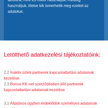
használjuk, illetve kik ismerhetik meg ezeket az
adatokat.
Letölthető adatkezelési tájékoztatóink:
2.2
Inaktív üzleti partnerek kapcsolattartási adatainak
kezelése
2.3
Bonus Kft.-vel szerződésben álló partnerek
kapcsolattartási adatainak kezelése
3.1
Általános ügyben érdeklődök személyes adatainak