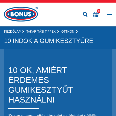
0
KEZDŐLAP
TAKARÍTÁSI TIPPEK
OTTHON
10 INDOK A GUMIKESZTYŰRE
10 OK, AMIÉRT
ÉRDEMES
GUMIKESZTYŰT
HASZNÁLNI
Sokan el sem tudják képzelni az életüket nélküle,