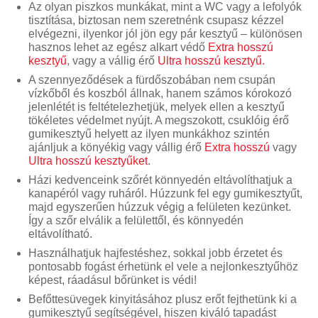
Az olyan piszkos munkákat, mint a WC vagy a lefolyók
tisztítása, biztosan nem szeretnénk csupasz kézzel
elvégezni, ilyenkor jól jön egy pár kesztyű
–
különösen
hasznos lehet az egész alkart védő
Extra hosszú
kesztyű
, vagy a vállig érő
Ultra hosszú kesztyű.
A szennyeződések a fürdőszobában nem csupán
vízkőből és koszból állnak, hanem számos kórokozó
jelenlétét is feltételezhetjük, melyek ellen a kesztyű
tökéletes védelmet nyújt. A megszokott, csuklóig érő
gumikesztyű helyett az ilyen munkákhoz szintén
ajánljuk a könyékig vagy vállig érő
Extra hosszú
vagy
Ultra hosszú kesztyűket
.
Házi kedvenceink szőrét könnyedén eltávolíthatjuk a
kanapéról vagy ruháról. Húzzunk fel egy gumikesztyűt,
majd egyszerűen húzzuk végig a felületen kezünket.
Így a szőr elválik a felülettől, és könnyedén
eltávolítható.
Használhatjuk hajfestéshez, sokkal jobb érzetet és
pontosabb fogást érhetünk el vele a nejlonkesztyűhöz
képest, ráadásul bőrünket is védi!
Befőttesüvegek kinyitásához plusz erőt fejthetünk ki a
gumikesztyű segítségével, hiszen kiváló tapadást