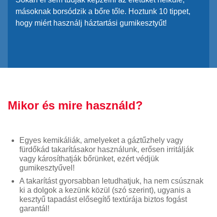
másoknak borsódzik a bőre tőle. Hoztunk 10 tippet,
hogy miért használj háztartási gumikesztyűt!
Mikor és mire használd?
Egyes kemikáliák, amelyeket a gáztűzhely vagy
fürdőkád takarításakor használunk, erősen irritálják
vagy károsíthatják bőrünket, ezért védjük
gumikesztyűvel!
A takarítást gyorsabban letudhatjuk, ha nem csúsznak
ki a dolgok a kezünk közül (szó szerint), ugyanis a
kesztyű tapadást elősegítő textúrája biztos fogást
garantál!