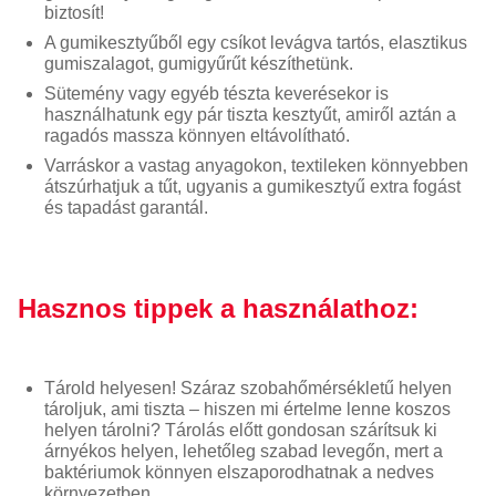
biztosít!
A gumikesztyűből egy csíkot levágva tartós, elasztikus
gumiszalagot, gumigyűrűt készíthetünk.
Sütemény vagy egyéb tészta keverésekor is
használhatunk egy pár tiszta kesztyűt, amiről aztán a
ragadós massza könnyen eltávolítható.
Varráskor a vastag anyagokon, textileken könnyebben
átszúrhatjuk a tűt, ugyanis a gumikesztyű extra fogást
és tapadást garantál.
Hasznos tippek a használathoz:
Tárold helyesen! Száraz szobahőmérsékletű helyen
tároljuk, ami tiszta – hiszen mi értelme lenne koszos
helyen tárolni? Tárolás előtt gondosan szárítsuk ki
árnyékos helyen, lehetőleg szabad levegőn, mert a
baktériumok könnyen elszaporodhatnak a nedves
környezetben.