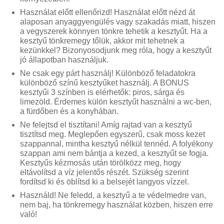
Használat előtt ellenőrizd! Használat előtt nézd át
alaposan anyaggyengülés vagy szakadás miatt, hiszen
a vegyszerek könnyen tönkre tehetik a kesztyűt. Ha a
kesztyű tönkremegy tőlük, akkor mit tehetnek a
kezünkkel? Bizonyosodjunk meg róla, hogy a kesztyűt
jó állapotban használjuk.
Ne csak egy párt használj! Különböző feladatokra
különböző színű kesztyűket használj. A BONUS
kesztyűi 3 színben is elérhetők: piros, sárga és
limezöld. Érdemes külön kesztyűt használni a wc-ben,
a fürdőben és a konyhában.
Ne felejtsd el tisztítani! Amíg rajtad van a kesztyű
tisztítsd meg. Meglepően egyszerű, csak moss kezet
szappannal, mintha kesztyű nélkül tennéd. A folyékony
szappan ami nem bántja a kezed, a kesztyűt se fogja.
Kesztyűs kézmosás után törölközz meg, hogy
eltávolítsd a víz jelentős részét. Szükség szerint
fordítsd ki és öblítsd ki a belsejét langyos vízzel.
Használd! Ne feledd, a kesztyű a te védelmedre van,
nem baj, ha tönkremegy használat közben, hiszen erre
való!