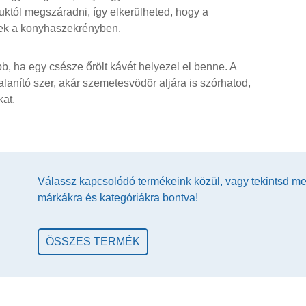
któl megszáradni, így elkerülheted, hogy a
nek a konyhaszekrényben.
bb, ha egy csésze őrölt kávét helyezel el benne. A
lanító szer, akár szemetesvödör aljára is szórhatod,
at.
Válassz kapcsolódó termékeink közül, vagy tekintsd m
márkákra és kategóriákra bontva!
ÖSSZES TERMÉK