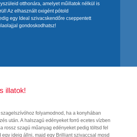
yszüleid otthonára, amelyet műillatok nélkül is
rül! Az elhasznált oxigént pótold
l pedig egy Ideal szivacskendőre cseppentett
ulaolajjal gondoskodhatsz!
 illatok!
os szagelszívóhoz folyamodnod, ha a konyhában
zés után. A halszagú edényeket forró ecetes vízben
 a rossz szagú műanyag edényeket pedig töltsd fel
gy ideig állni, majd egy Brilliant szivaccsal mosd