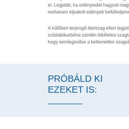
el. Legjobb, ha edényeidet hagyod magu
nedvesen elpakolt edények befülledje
A hűtőben terjengő ételszag ellen legjo
szódabikarbóna szintén tökéletes szagta
hogy semlegesítse a kellemetlen szagok
PRÓBÁLD KI
EZEKET IS: