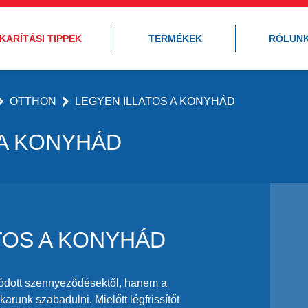
KARÍTÁSI TIPPEK
TERMÉKEK
RÓLUN
OTTHON
LEGYEN ILLATOS A KONYHÁD
 A KONYHÁD
TOS A KONYHÁD
kódott szennyeződésektől, hanem a
arunk szabadulni. Mielőtt légfrissítőt