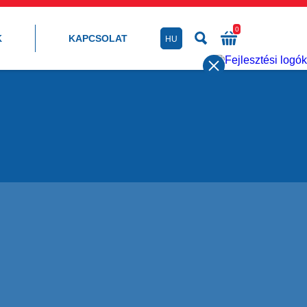
0
K
KAPCSOLAT
HU