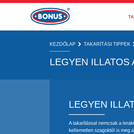
TA
KEZDŐLAP
TAKARÍTÁSI TIPPEK
LEGYEN ILLATOS
LEGYEN ILLA
A takarítással nemcsak a lera
kellemetlen szagoktól is meg ak