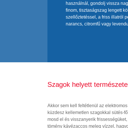
használnál, gondolj vissza nag
finom, tisztaságszag lengett kö
szellőztetéssel, a friss illatró
narancs, citromfű vagy levend
Szagok helyett természetes
Akkor sem kell feltétlenül az elektrom
küzdesz kellemetlen szagokkal sütés-fő
mosd el és visszanyerik frissességüket,
tömény kávézaccos meleg vízzel, hagyd e