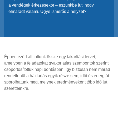
a vendégek érkezésekor – eszünkbe jut, hogy
elmaradt valami. Ugye ismerős a helyzet?
Éppen ezért állítottunk össze egy takarítási tervet,
amelyben a feladatokat gyakorlatias szempontok szerint
csoportosítottuk napi bontásban. Így biztosan nem marad
rendetlenül a háztartás egyik része sem, időt és energiát
spórolhatunk meg, melynek eredményeként több idő jut
szeretteinkre.