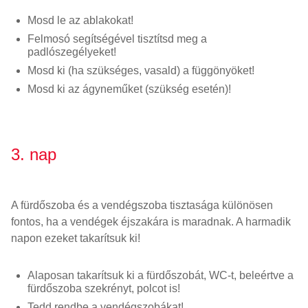
Mosd le az ablakokat!
Felmosó segítségével tisztítsd meg a
padlószegélyeket!
Mosd ki (ha szükséges, vasald) a függönyöket!
Mosd ki az ágyneműket (szükség esetén)!
3. nap
A fürdőszoba és a vendégszoba tisztasága különösen
fontos, ha a vendégek éjszakára is maradnak. A harmadik
napon ezeket takarítsuk ki!
Alaposan takarítsuk ki a fürdőszobát, WC-t, beleértve a
fürdőszoba szekrényt, polcot is!
Tedd rendbe a vendégszobákat!