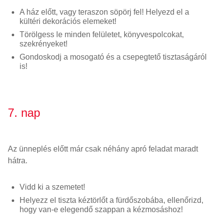
A ház előtt, vagy teraszon söpörj fel! Helyezd el a
kültéri dekorációs elemeket!
Törölgess le minden felületet, könyvespolcokat,
szekrényeket!
Gondoskodj a mosogató és a csepegtető tisztaságáról
is!
7. nap
Az ünneplés előtt már csak néhány apró feladat maradt
hátra.
Vidd ki a szemetet!
Helyezz el tiszta kéztörlőt a fürdőszobába, ellenőrizd,
hogy van-e elegendő szappan a kézmosáshoz!