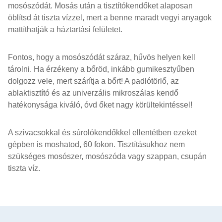
mosószódát. Mosás után a tisztítókendőket alaposan
öblítsd át tiszta vízzel, mert a benne maradt vegyi anyagok
mattíthatják a háztartási felületet.
Fontos, hogy a mosószódát száraz, hűvös helyen kell
tárolni. Ha érzékeny a bőröd, inkább gumikesztyűben
dolgozz vele, mert szárítja a bőrt! A padlótörlő, az
ablaktisztító és az univerzális mikroszálas kendő
hatékonysága kiváló, óvd őket nagy körültekintéssel!
A szivacsokkal és súrolókendőkkel ellentétben ezeket
gépben is moshatod, 60 fokon. Tisztításukhoz nem
szükséges mosószer, mosószóda vagy szappan, csupán
tiszta víz.