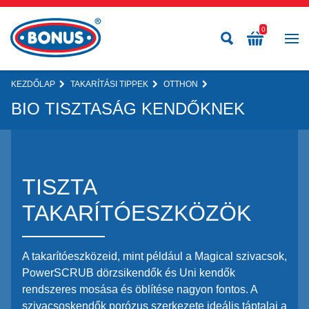
0
KEZDŐLAP
TAKARÍTÁSI TIPPEK
OTTHON
BIO TISZTASÁG KENDŐKNEK
TISZTA
TAKARÍTÓESZKÖZÖK
A takarítóeszközeid, mint például a Magical szivacsok,
PowerSCRUB dörzsikendők és Uni kendők
rendszeres mosása és öblítése nagyon fontos. A
szivacsoskendők porózus szerkezete ideális táptalaj a