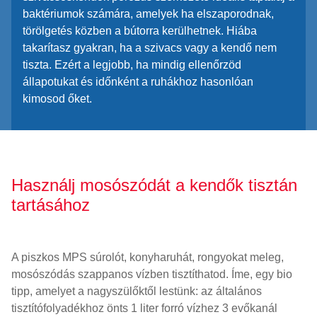
baktériumok számára, amelyek ha elszaporodnak,
törölgetés közben a bútorra kerülhetnek. Hiába
takarítasz gyakran, ha a szivacs vagy a kendő nem
tiszta. Ezért a legjobb, ha mindig ellenőrzöd
állapotukat és időnként a ruhákhoz hasonlóan
kimosod őket.
Használj mosószódát a kendők tisztán
tartásához
A piszkos MPS súrolót, konyharuhát, rongyokat meleg,
mosószódás szappanos vízben tisztíthatod. Íme, egy bio
tipp, amelyet a nagyszülőktől lestünk: az általános
tisztítófolyadékhoz önts 1 liter forró vízhez 3 evőkanál