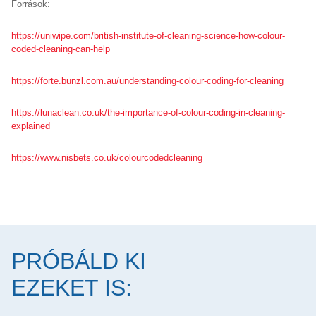
Források:
https://uniwipe.com/british-institute-of-cleaning-science-how-colour-
coded-cleaning-can-help
https://forte.bunzl.com.au/understanding-colour-coding-for-cleaning
https://lunaclean.co.uk/the-importance-of-colour-coding-in-cleaning-
explained
https://www.nisbets.co.uk/colourcodedcleaning
PRÓBÁLD KI
EZEKET IS: