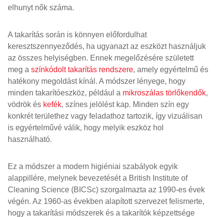
elhunyt nők száma.
A takarítás során is könnyen előfordulhat
keresztszennyeződés, ha ugyanazt az eszközt használjuk
az összes helyiségben. Ennek megelőzésére született
meg a
színkódolt takarítás rendszere
, amely egyértelmű és
hatékony megoldást kínál. A módszer lényege, hogy
minden takarítóeszköz, például a
mikroszálas törlőkendők
,
vödrök és
kefék
, színes jelölést kap. Minden szín egy
konkrét területhez vagy feladathoz tartozik, így vizuálisan
is egyértelművé válik, hogy melyik eszköz hol
használható.
Ez a módszer a modern higiéniai szabályok egyik
alappillére, melynek bevezetését a British Institute of
Cleaning Science (BICSc) szorgalmazta az 1990-es évek
végén. Az 1960-as években alapított szervezet felismerte,
hogy a takarítási módszerek és a takarítók képzettsége