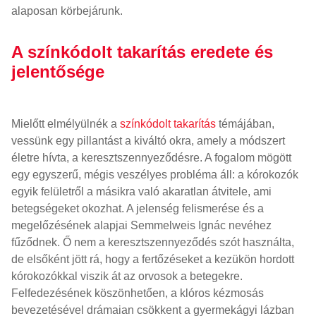
alaposan körbejárunk.
A színkódolt takarítás eredete és
jelentősége
Mielőtt elmélyülnék a
színkódolt takarítás
témájában,
vessünk egy pillantást a kiváltó okra, amely a módszert
életre hívta, a keresztszennyeződésre. A fogalom mögött
egy egyszerű, mégis veszélyes probléma áll: a kórokozók
egyik felületről a másikra való akaratlan átvitele, ami
betegségeket okozhat. A jelenség felismerése és a
megelőzésének alapjai Semmelweis Ignác nevéhez
fűződnek. Ő nem a keresztszennyeződés szót használta,
de elsőként jött rá, hogy a fertőzéseket a kezükön hordott
kórokozókkal viszik át az orvosok a betegekre.
Felfedezésének köszönhetően, a klóros kézmosás
bevezetésével drámaian csökkent a gyermekágyi lázban