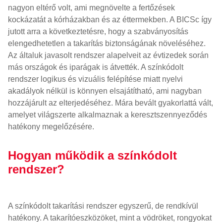
nagyon eltérő volt, ami megnövelte a fertőzések
kockázatát a kórházakban és az éttermekben. A BICSc így
jutott arra a következtetésre, hogy a szabványosítás
elengedhetetlen a takarítás biztonságának növeléséhez.
Az általuk javasolt rendszer alapelveit az évtizedek során
más országok és iparágak is átvették. A színkódolt
rendszer logikus és vizuális felépítése miatt nyelvi
akadályok nélkül is könnyen elsajátítható, ami nagyban
hozzájárult az elterjedéséhez. Mára bevált gyakorlattá vált,
amelyet világszerte alkalmaznak a keresztszennyeződés
hatékony megelőzésére.
Hogyan működik a színkódolt
rendszer?
A színkódolt takarítási rendszer egyszerű, de rendkívül
hatékony. A takarítóeszközöket, mint a vödröket, rongyokat