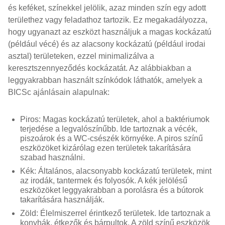
és keféket, színekkel jelölik, azaz minden szín egy adott
területhez vagy feladathoz tartozik. Ez megakadályozza,
hogy ugyanazt az eszközt használjuk a magas kockázatú
(például vécé) és az alacsony kockázatú (például irodai
asztal) területeken, ezzel minimalizálva a
keresztszennyeződés kockázatát. Az alábbiakban a
leggyakrabban használt színkódok láthatók, amelyek a
BICSc ajánlásain alapulnak:
Piros: Magas kockázatú területek, ahol a baktériumok
terjedése a legvalószínűbb. Ide tartoznak a vécék,
piszoárok és a WC-csészék környéke. A piros színű
eszközöket kizárólag ezen területek takarítására
szabad használni.
Kék: Általános, alacsonyabb kockázatú területek, mint
az irodák, tantermek és folyosók. A kék jelölésű
eszközöket leggyakrabban a porolásra és a bútorok
takarítására használják.
Zöld: Élelmiszerrel érintkező területek. Ide tartoznak a
konyhák, étkezők és bárpultok. A zöld színű eszközök