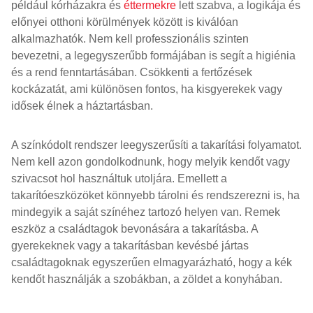
például kórházakra és
éttermekre
lett szabva, a logikája és
előnyei otthoni körülmények között is kiválóan
alkalmazhatók. Nem kell professzionális szinten
bevezetni, a legegyszerűbb formájában is segít a higiénia
és a rend fenntartásában. Csökkenti a fertőzések
kockázatát, ami különösen fontos, ha kisgyerekek vagy
idősek élnek a háztartásban.
A színkódolt rendszer leegyszerűsíti a takarítási folyamatot.
Nem kell azon gondolkodnunk, hogy melyik kendőt vagy
szivacsot hol használtuk utoljára. Emellett a
takarítóeszközöket könnyebb tárolni és rendszerezni is, ha
mindegyik a saját színéhez tartozó helyen van. Remek
eszköz a családtagok bevonására a takarításba. A
gyerekeknek vagy a takarításban kevésbé jártas
családtagoknak egyszerűen elmagyarázható, hogy a kék
kendőt használják a szobákban, a zöldet a konyhában.