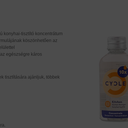
 konyhai-tisztító koncentrátum
formulájának köszönhetően az
elülettel
lmaz egészségre káros
k tisztítására ajánljuk, többek
ra.