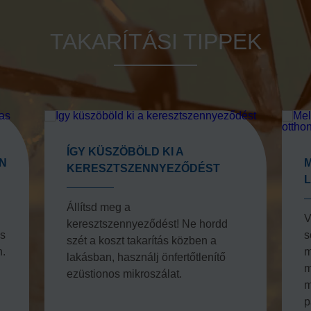
TAKARÍTÁSI TIPPEK
ÍGY KÜSZÖBÖLD KI A
N
KERESZTSZENNYEZŐDÉST
Állítsd meg a
V
keresztszennyeződést! Ne hordd
ás
s
szét a koszt takarítás közben a
n.
m
lakásban, használj önfertőtlenítő
m
ezüstionos mikroszálat.
m
p