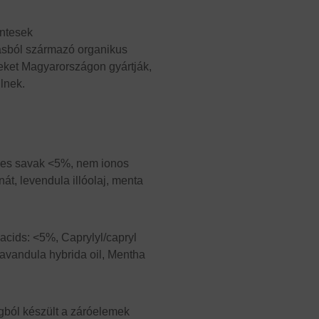
entesek
rrásból származó organikus
ket Magyarországon gyártják,
lnek.
rves savak <5%, nem ionos
át, levendula illóolaj, menta
 acids: <5%, Caprylyl/capryl
avandula hybrida oil, Mentha
gból készült a záróelemek