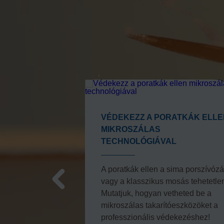
VÉDEKEZZ A PORATKÁK ELLE
MIKROSZÁLAS
a padló
TECHNOLÓGIÁVAL
nomabb
et használod, a
A poratkák ellen a sima porszívóz
nnál mostohán?
vagy a klasszikus mosás tehetetle
Mutatjuk, hogyan vetheted be a
mikroszálas takarítóeszközöket a
professzionális védekezéshez!