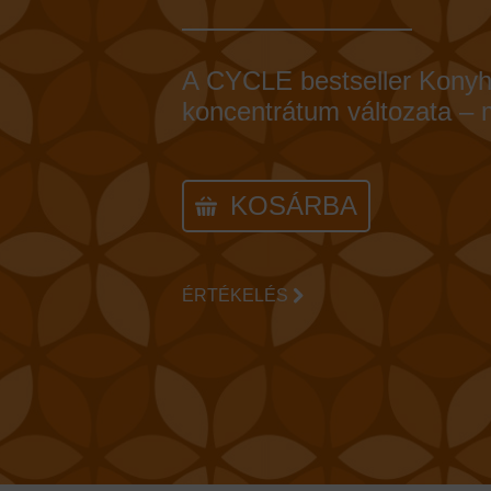
A CYCLE bestseller Konyhai
koncentrátum változata – 
KOSÁRBA
ÉRTÉKELÉS