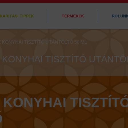
KARÍTÁSI TIPPEK
TERMÉKEK
RÓLUN
 KONYHAI TISZTÍTÓ UTÁNTÖLTŐ 50 ML
 KONYHAI TISZTÍTÓ UTÁNTÖ
 KONYHAI TISZTÍT
Ő