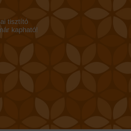
 tisztító
már kapható!