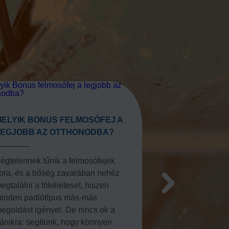
MELYIK BONUS FELMOSÓFEJ A
BONUS MIKR
LEGJOBB AZ OTTHONODBA?
KENDŐK – OK
TAKARÍTÁSH
égtelennek tűnik a felmosófejek
ora, és a bőség zavarában nehéz
Minden felület
egtalálni a tökéleteset, hiszen
igényel. Ami a 
inden padlótípus más-más
működik, az az
egoldást igényel. De nincs ok a
biztos, hogy ol
ánikra: segítünk, hogy könnyen
ezért javasolt a 