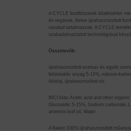
A CYCLE tisztítószerek állatkísérlet- m
és vegánok, illetve újrahasznosított fo
savakat tartalmaznak. A CYCLE terméke
szabadalmaztatott technológiával készü
Összetevők:
újrahasznosított ecetsav és egyéb sze
felületaktív anyag 5-15%, nátrium-karbon
illóolaj, újrahasznosított víz.
INCI lista: Acetic acid and other organic
Glucoside: 5-15%, Sodium carbonate, L
arvensis leaf oil, Water
A flakon 100% újrahasznosított műanya