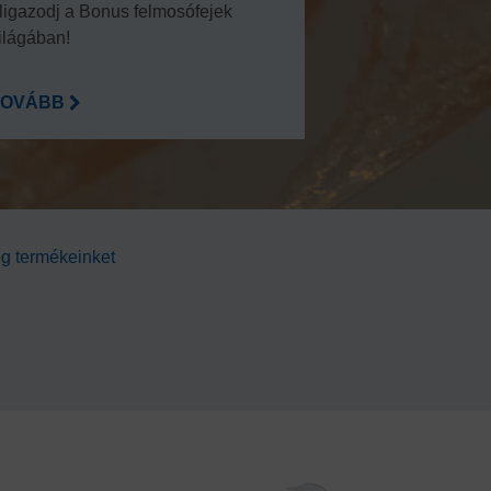
ligazodj a Bonus felmosófejek
feladatokra kifej
ilágában!
kendők használa
TOVÁBB
TOVÁBB
eg termékeinket