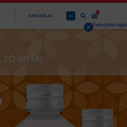
0
K
KAPCSOLAT
HU
LTŐ 50 ML
Ó