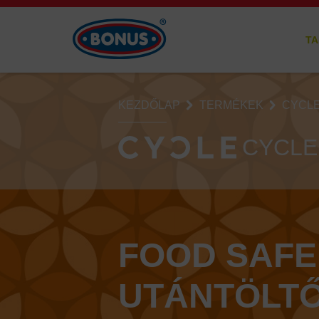
TA
KEZDŐLAP
TERMÉKEK
CYCLE
CYCLE
FOOD SAFE
UTÁNTÖLT