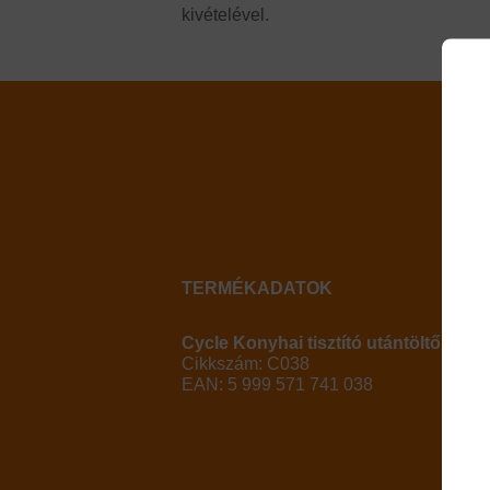
kivételével.
TERMÉKADATOK
Cycle Konyhai tisztító utántöltő 50 ml
Cikkszám: C038
EAN: 5 999 571 741 038