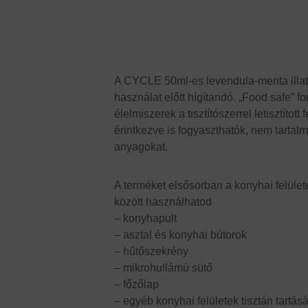
A CYCLE 50ml-es levendula-menta illatú
használat előtt hígítandó. „Food safe” 
élelmiszerek a tisztítószerrel letisztított f
érintkezve is fogyaszthatók, nem tarta
anyagokat.
A terméket elsősorban a konyhai felülete
között használhatod
– konyhapult
– asztal és konyhai bútorok
– hűtőszekrény
– mikrohullámú sütő
– főzőlap
– egyéb konyhai felületek tisztán tartásá