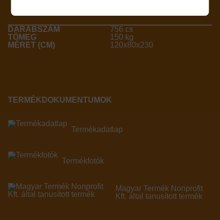
RAKLAP
756 cs
150 kg
120x80x230
TERMÉKDOKUMENTUMOK
Termékadatlap
Termékfotók
Magyar Termék Nonprofit
Kft. által tanusított termék