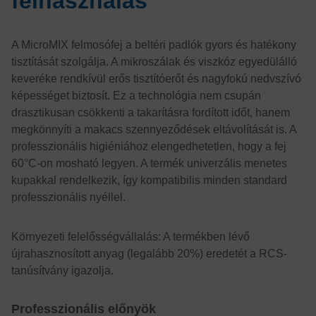
felhasználás
A MicroMIX felmosófej a beltéri padlók gyors és hatékony
tisztítását szolgálja. A mikroszálak és viszkóz egyedülálló
keveréke rendkívül erős tisztítóerőt és nagyfokú nedvszívó
képességet biztosít. Ez a technológia nem csupán
drasztikusan csökkenti a takarításra fordított időt, hanem
megkönnyíti a makacs szennyeződések eltávolítását is. A
professzionális higiéniához elengedhetetlen, hogy a fej
60°C-on mosható legyen. A termék univerzális menetes
kupakkal rendelkezik, így kompatibilis minden standard
professzionális nyéllel.
Környezeti felelősségvállalás: A termékben lévő
újrahasznosított anyag (legalább 20%) eredetét a RCS-
tanúsítvány igazolja.
Professzionális előnyök