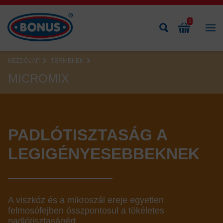
0
KEZDŐLAP
TERMÉKEK
MICROMIX
PADLÓTISZTASÁG A
LEGIGÉNYESEBBEKNEK
A viszkóz és a mikroszál ereje egyetlen
felmosófejben összpontosul a tökéletes
padlótisztaságért.