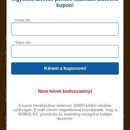
kupon!
TERMÉKINFORMÁCIÓ
Email cím
TERMÉKADATOK
Teljes név
MicroMIX
Cikkszám: B532
EAN: 5997844303532
ELADÁSI EGYSÉG
1 db
Nem kérek kedvezményt
199 g
30x11x5,5
A kupon beváltásához minimum 1000Ft értékű vásárlás
DOBOZ
szükséges. E-mail címem megadásával hozzájárulok, hogy a
BONUS Kft. promóciós és marketing anyagokat küldjön
részemre.
14 cs
2,78 kg
40x25x32