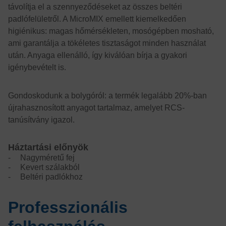
távolítja el a szennyeződéseket az összes beltéri
padlófelületről. A MicroMIX emellett kiemelkedően
higiénikus: magas hőmérsékleten, mosógépben mosható,
ami garantálja a tökéletes tisztaságot minden használat
után. Anyaga ellenálló, így kiválóan bírja a gyakori
igénybevételt is.
Gondoskodunk a bolygóról: a termék legalább 20%-ban
újrahasznosított anyagot tartalmaz, amelyet RCS-
tanúsítvány igazol.
Háztartási előnyök
Nagyméretű fej
Kevert szálakból
Beltéri padlókhoz
Professzionális