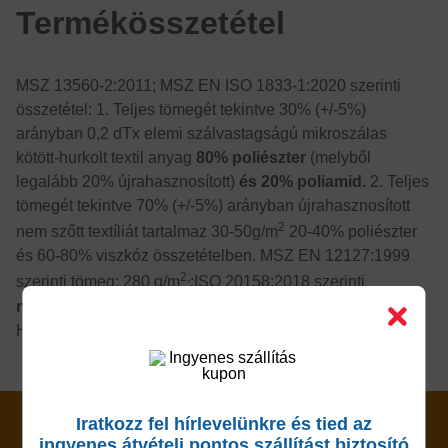
Termékösszetétel
MSZ 13560-2:2011; MSZ EN ISO 1833-1:2020 szerinti
összetétel: 1. Teljes tömegét tekintve 30% (+/-5%)
arányban 0,2 dTx elemi szálvastagságú mikroszálas
kötött-hurkolt textil anyag
80%
poliészter
(melyből
legalább 20% újrahasznosított)
és 20% poliamid.
2. Teljes
tömegét tekintve 70% (+/-5%) arányban újrahasznosított
2
nem szőtt textíliát tartalmaz 30-50g/m
20-40% poliészter
és 60-80% viszkóz összetételben. MSZ EN 12127:1999
2;
szerinti tömeg: 280 g/m
;ISO 20158:2018 szerinti
nedvszívás: 550% 1s;
Polipropilén menetes kupak és
HDPE villa.
Iratkozz fel hírlevelünkre és tied az
ingyenes átvételi pontos szállítást biztosító