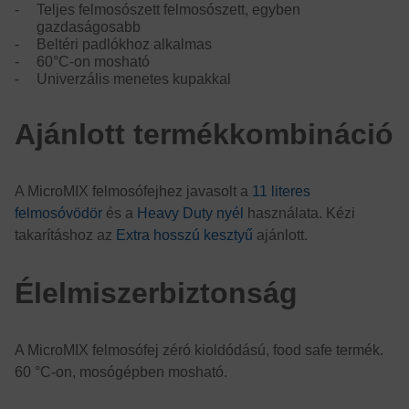
Teljes felmosószett felmosószett, egyben
gazdaságosabb
Beltéri padlókhoz alkalmas
60°C-on mosható
Univerzális menetes kupakkal
Ajánlott termékkombináció
A MicroMIX felmosófejhez javasolt a
11 literes
felmosóvödör
és a
Heavy Duty nyél
használata. Kézi
takarításhoz az
Extra hosszú kesztyű
ajánlott.
Élelmiszerbiztonság
A MicroMIX felmosófej zéró kioldódású, food safe termék.
60 °C-on, mosógépben mosható.