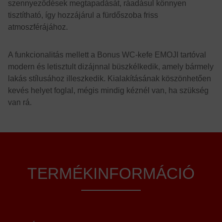
szennyeződések megtapadását, ráadásul könnyen
tisztítható, így hozzájárul a fürdőszoba friss
atmoszférájához.
A funkcionalitás mellett a Bonus WC-kefe EMOJI tartóval
modern és letisztult dizájnnal büszkélkedik, amely bármely
lakás stílusához illeszkedik. Kialakításának köszönhetően
kevés helyet foglal, mégis mindig kéznél van, ha szükség
van rá.
TERMÉKINFORMÁCIÓ