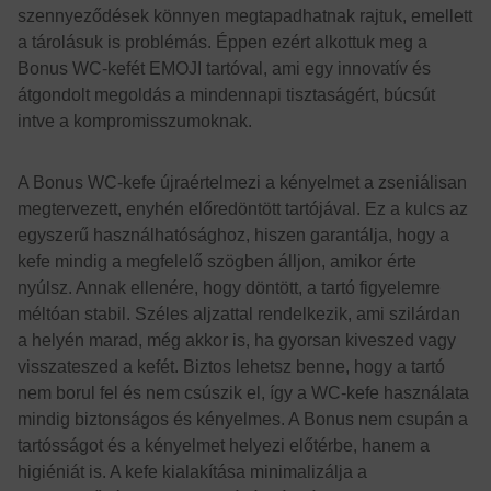
szennyeződések könnyen megtapadhatnak rajtuk, emellett
a tárolásuk is problémás. Éppen ezért alkottuk meg a
Bonus WC-kefét EMOJI tartóval, ami egy innovatív és
átgondolt megoldás a mindennapi tisztaságért, búcsút
intve a kompromisszumoknak.
A Bonus WC-kefe újraértelmezi a kényelmet a zseniálisan
megtervezett, enyhén előredöntött tartójával. Ez a kulcs az
egyszerű használhatósághoz, hiszen garantálja, hogy a
kefe mindig a megfelelő szögben álljon, amikor érte
nyúlsz. Annak ellenére, hogy döntött, a tartó figyelemre
méltóan stabil. Széles aljzattal rendelkezik, ami szilárdan
a helyén marad, még akkor is, ha gyorsan kiveszed vagy
visszateszed a kefét. Biztos lehetsz benne, hogy a tartó
nem borul fel és nem csúszik el, így a WC-kefe használata
mindig biztonságos és kényelmes. A Bonus nem csupán a
tartósságot és a kényelmet helyezi előtérbe, hanem a
higiéniát is. A kefe kialakítása minimalizálja a