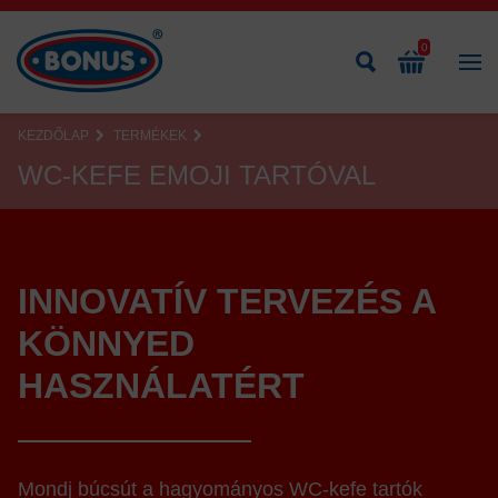
0
KEZDŐLAP
TERMÉKEK
WC-KEFE EMOJI TARTÓVAL
INNOVATÍV TERVEZÉS A
KÖNNYED
HASZNÁLATÉRT
Mondj búcsút a hagyományos WC-kefe tartók