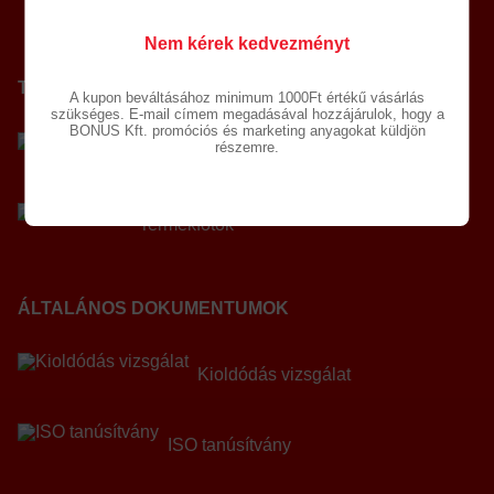
Nem kérek kedvezményt
TERMÉKDOKUMENTUMOK
A kupon beváltásához minimum 1000Ft értékű vásárlás
szükséges. E-mail címem megadásával hozzájárulok, hogy a
BONUS Kft. promóciós és marketing anyagokat küldjön
részemre.
Termékadatlap
Termékfotók
ÁLTALÁNOS DOKUMENTUMOK
Kioldódás vizsgálat
ISO tanúsítvány