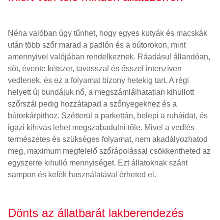
Néha valóban úgy tűnhet, hogy egyes kutyák és macskák
után több szőr marad a padlón és a bútorokon, mint
amennyivel valójában rendelkeznek. Ráadásul állandóan,
sőt, évente kétszer, tavasszal és ősszel intenzíven
vedlenek, és ez a folyamat bizony hetekig tart. A régi
helyett új bundájuk nő, a megszámlálhatatlan kihullott
szőrszál pedig hozzátapad a szőnyegekhez és a
bútorkárpithoz. Szétterül a parkettán, belepi a ruháidat, és
igazi kihívás lehet megszabadulni tőle. Mivel a vedlés
természetes és szükséges folyamat, nem akadályozhatod
meg, maximum megfelelő szőrápolással csökkentheted az
egyszerre kihulló mennyiséget. Ezt állatoknak szánt
sampon és kefék használatával érheted el.
Dönts az állatbarát lakberendezés