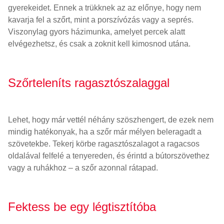
gyerekeidet. Ennek a trükknek az az előnye, hogy nem
kavarja fel a szőrt, mint a porszívózás vagy a seprés.
Viszonylag gyors házimunka, amelyet percek alatt
elvégezhetsz, és csak a zoknit kell kimosnod utána.
Szőrteleníts ragasztószalaggal
Lehet, hogy már vettél néhány szöszhengert, de ezek nem
mindig hatékonyak, ha a szőr már mélyen beleragadt a
szövetekbe. Tekerj körbe ragasztószalagot a ragacsos
oldalával felfelé a tenyereden, és érintd a bútorszövethez
vagy a ruhákhoz – a szőr azonnal rátapad.
Fektess be egy légtisztítóba