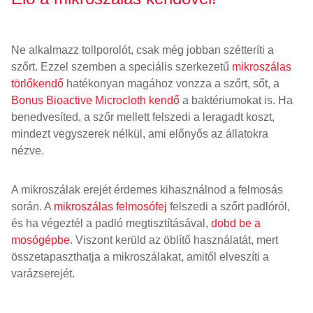
Ne alkalmazz tollporolót, csak még jobban szétteríti a
szőrt. Ezzel szemben a speciális szerkezetű
mikroszálas
törlőkendő
hatékonyan magához vonzza a szőrt, sőt, a
Bonus Bioactive Microcloth kendő
a baktériumokat is. Ha
benedvesíted, a szőr mellett felszedi a leragadt koszt,
mindezt vegyszerek nélkül, ami előnyős az állatokra
nézve.
A mikroszálak erejét érdemes kihasználnod a felmosás
során. A
mikroszálas felmosófej
felszedi a szőrt padlóról,
és ha végeztél a padló megtisztításával,
dobd be a
mosógépbe
. Viszont kerüld az öblítő használatát, mert
összetapaszthatja a mikroszálakat, amitől elveszíti a
varázserejét.