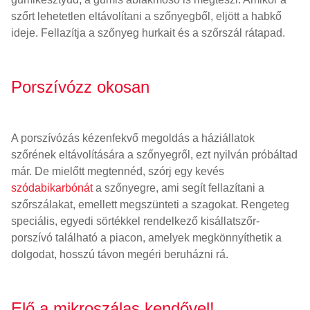
szőrt lehetetlen eltávolítani a szőnyegből, eljött a habkő
ideje. Fellazítja a szőnyeg hurkait és a szőrszál rátapad.
Porszívózz okosan
A porszívózás kézenfekvő megoldás a háziállatok
szőrének eltávolítására a szőnyegről, ezt nyilván próbáltad
már. De mielőtt megtennéd, szórj egy kevés
szódabikarbónát
a szőnyegre, ami segít fellazítani a
szőrszálakat, emellett megszünteti a szagokat. Rengeteg
speciális, egyedi sörtékkel rendelkező kisállatszőr-
porszívó található a piacon, amelyek megkönnyíthetik a
dolgodat, hosszú távon megéri beruházni rá.
Elő a mikroszálas kendővel!