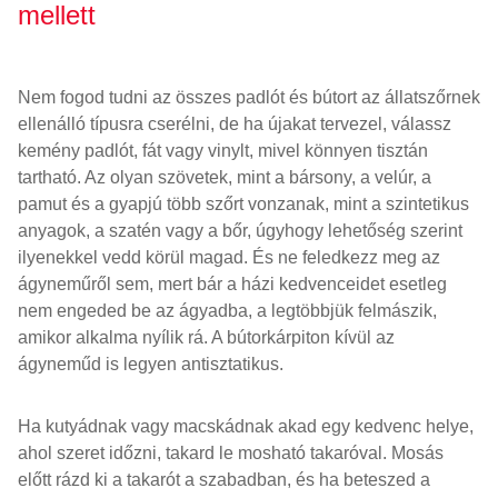
mellett
Nem fogod tudni az összes padlót és bútort az állatszőrnek
ellenálló típusra cserélni, de ha újakat tervezel, válassz
kemény padlót, fát vagy vinylt, mivel könnyen tisztán
tartható. Az olyan szövetek, mint a bársony, a velúr, a
pamut és a gyapjú több szőrt vonzanak, mint a szintetikus
anyagok, a szatén vagy a bőr, úgyhogy lehetőség szerint
ilyenekkel vedd körül magad. És ne feledkezz meg az
ágyneműről sem, mert bár a házi kedvenceidet esetleg
nem engeded be az ágyadba, a legtöbbjük felmászik,
amikor alkalma nyílik rá. A bútorkárpiton kívül az
ágyneműd is legyen antisztatikus.
Ha kutyádnak vagy macskádnak akad egy kedvenc helye,
ahol szeret időzni, takard le mosható takaróval. Mosás
előtt rázd ki a takarót a szabadban, és ha beteszed a