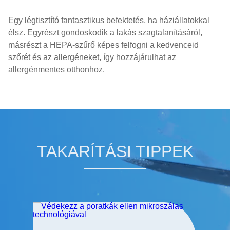
Egy légtisztító fantasztikus befektetés, ha háziállatokkal
élsz. Egyrészt gondoskodik a lakás szagtalanításáról,
másrészt a HEPA-szűrő képes felfogni a kedvenceid
szőrét és az allergéneket, így hozzájárulhat az
allergénmentes otthonhoz.
TAKARÍTÁSI TIPPEK