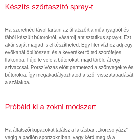
Készíts szőrtaszító spray-t
Ha szeretnéd távol tartani az állatszőrt a műanyagból és
fából készült bútorokról, vásárolj antisztatikus spray-t. Ezt
akár saját magad is elkészítheted. Egy liter vízhez adj egy
evőkanál öblítőszert, és a keveréket töltsd szórófejes
flakonba. Fújd le vele a bútorokat, majd töröld át egy
szivaccsal. Porszívózás előtt permetezd a szőnyegekre és
bútorokra, így megakadályozhatod a szőr visszatapadását
a szálakba.
Próbáld ki a zokni módszert
Ha állatszőrkupacokat találsz a lakásban, „korcsolyázz”
végig a padlón sportzokniban, vagy kérd meg rá a