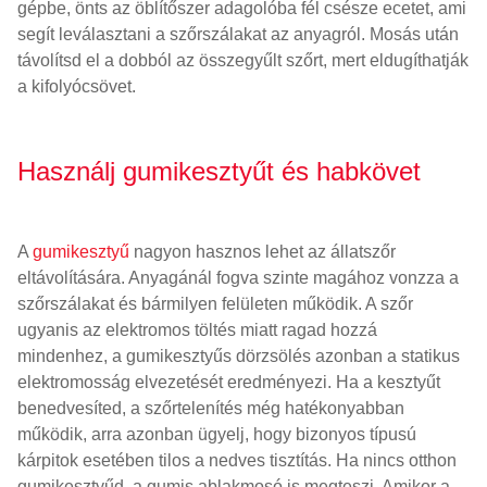
gépbe, önts az öblítőszer adagolóba fél csésze ecetet, ami
segít leválasztani a szőrszálakat az anyagról. Mosás után
távolítsd el a dobból az összegyűlt szőrt, mert eldugíthatják
a kifolyócsövet.
Használj gumikesztyűt és habkövet
A
gumikesztyű
nagyon hasznos lehet az állatszőr
eltávolítására. Anyagánál fogva szinte magához vonzza a
szőrszálakat és bármilyen felületen működik. A szőr
ugyanis az elektromos töltés miatt ragad hozzá
mindenhez, a gumikesztyűs dörzsölés azonban a statikus
elektromosság elvezetését eredményezi. Ha a kesztyűt
benedvesíted, a szőrtelenítés még hatékonyabban
működik, arra azonban ügyelj, hogy bizonyos típusú
kárpitok esetében tilos a nedves tisztítás. Ha nincs otthon
gumikesztyűd, a gumis ablakmosó is megteszi. Amikor a