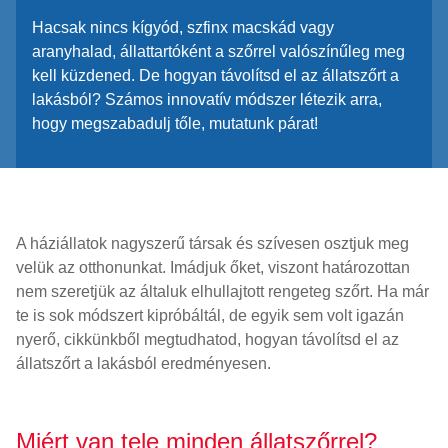
Hacsak nincs kígyód, szfinx macskád vagy
aranyhalad, állattartóként a szőrrel valószínűleg meg
kell küzdened. De hogyan távolítsd el az állatszőrt a
lakásból? Számos innovatív módszer létezik arra,
hogy megszabadulj tőle, mutatunk párat!
A háziállatok nagyszerű társak és szívesen osztjuk meg
velük az otthonunkat. Imádjuk őket, viszont határozottan
nem szeretjük az általuk elhullajtott rengeteg szőrt. Ha már
te is sok módszert kipróbáltál, de egyik sem volt igazán
nyerő, cikkünkből megtudhatod, hogyan távolítsd el az
állatszőrt a lakásból eredményesen.
Miért van tele minden állatszőrrel?