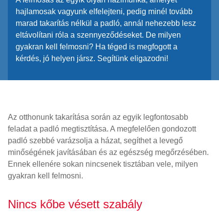
hajlamosak vagyunk elfelejteni, pedig minél tovább
marad takarítás nélkül a padló, annál nehezebb lesz
eltávolítani róla a szennyeződéseket. De milyen
gyakran kell felmosni? Ha téged is megfogott a
kérdés, jó helyen jársz. Segítünk eligazodni!
Az otthonunk takarítása során az egyik legfontosabb
feladat a padló megtisztítása. A megfelelően gondozott
padló szebbé varázsolja a házat, segíthet a levegő
minőségének javításában és az egészség megőrzésében.
Ennek ellenére sokan nincsenek tisztában vele, milyen
gyakran kell felmosni.
Nincs kőbe vésett szabály