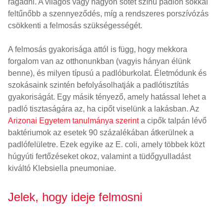
ragadni. A világos vagy nagyon sötét színű padlón sokkal
feltűnőbb a szennyeződés, míg a rendszeres porszívózás
csökkenti a felmosás szükségességét.
A felmosás gyakorisága attól is függ, hogy mekkora
forgalom van az otthonunkban (vagyis hányan élünk
benne), és milyen típusú a padlóburkolat. Életmódunk és
szokásaink szintén befolyásolhatják a padlótisztítás
gyakoriságát. Egy másik tényező, amely hatással lehet a
padló tisztaságára az, ha cipőt viselünk a lakásban. Az
Arizonai Egyetem tanulmánya szerint
a cipők talpán lévő
baktériumok az esetek 90 százalékában átkerülnek a
padlófelületre. Ezek egyike az E. coli, amely többek közt
húgyúti fertőzéseket okoz, valamint a tüdőgyulladást
kiváltó Klebsiella pneumoniae.
Jelek, hogy ideje felmosni