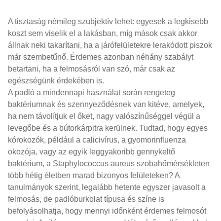
A tisztaság némileg szubjektív lehet: egyesek a legkisebb
koszt sem viselik el a lakásban, míg mások csak akkor
állnak neki takarítani, ha a járófelületekre lerakódott piszok
már szembetűnő. Érdemes azonban néhány szabályt
betartani, ha a felmosásról van szó, már csak az
egészségünk érdekében is.
A padló a mindennapi használat során rengeteg
baktériumnak és szennyeződésnek van kitéve, amelyek,
ha nem távolítjuk el őket, nagy valószínűséggel végül a
levegőbe és a bútorkárpitra kerülnek. Tudtad, hogy egyes
kórokozók, például a calicivírus, a gyomorinfluenza
okozója, vagy az egyik leggyakoribb gennykeltő
baktérium, a Staphylococcus aureus szobahőmérsékleten
több hétig életben marad bizonyos felületeken? A
tanulmányok szerint, legalább hetente egyszer javasolt a
felmosás, de padlóburkolat típusa és színe is
befolyásolhatja, hogy mennyi időnként érdemes felmosót