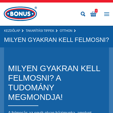
0
KEZDŐLAP
TAKARÍTÁSI TIPPEK
OTTHON
MILYEN GYAKRAN KELL FELMOSNI?
MILYEN GYAKRAN KELL
FELMOSNI? A
TUDOMÁNY
MEGMONDJA!
A felmosás az egyik olyan házimunka, amelyet