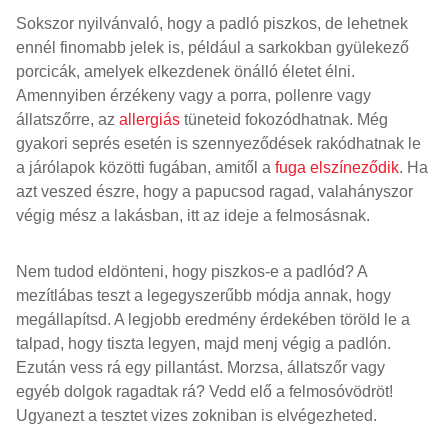
Sokszor nyilvánvaló, hogy a padló piszkos, de lehetnek
ennél finomabb jelek is, például a sarkokban gyülekező
porcicák, amelyek elkezdenek önálló életet élni.
Amennyiben érzékeny vagy a porra, pollenre vagy
állatszőrre, az
allergiás
tüneteid fokozódhatnak. Még
gyakori seprés esetén is szennyeződések rakódhatnak le
a járólapok közötti fugában, amitől a
fuga elszíneződik
. Ha
azt veszed észre, hogy a papucsod ragad, valahányszor
végig mész a lakásban, itt az ideje a felmosásnak.
Nem tudod eldönteni, hogy piszkos-e a padlód? A
mezítlábas teszt a legegyszerűbb módja annak, hogy
megállapítsd. A legjobb eredmény érdekében töröld le a
talpad, hogy tiszta legyen, majd menj végig a padlón.
Ezután vess rá egy pillantást. Morzsa, állatszőr vagy
egyéb dolgok ragadtak rá? Vedd elő a felmosóvödröt!
Ugyanezt a tesztet vizes zokniban is elvégezheted.