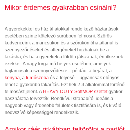
Mikor érdemes gyakrabban csinálni?
A gyerekekkel és háziállatokkal rendelkező háztartások
esetében szinte kötelező sűrűbben felmosni. Szőrös
kedvenceink a mancsukon és a szőrükön óhatatlanul is
szennyeződéseket és allergéneket hozhatnak be a
lakásba, és ha a gyerekek a földön játszanak, érintkeznek
ezekkel. A nagy forgalmú helyek esetében, amelyek
hajlamosak a szennyeződésre – például a bejárat, a
konyha
, a
fürdőszoba
és a folyosó – ugyancsak előnyös
lehet a gyakoribb takarítás. Ezt heti 2-3 alkalommal történő
felmosást jelent. A
HEAVY DUTY SoftMOP szettet
gyakori
használatra tervezték. Rendkívül strapabíró, ideális a
nagyobb vagy érdesebb felületek tisztítására is, és kiváló
nedvszívó képességgel rendelkezik.
Amikor ráér ritkábban feltörölni a padlót