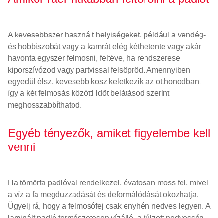
A kevesebbszer használt helyiségeket, például a vendég-
és hobbiszobát vagy a kamrát elég kéthetente vagy akár
havonta egyszer felmosni, feltéve, ha rendszerese
kiporszívózod vagy partvissal felsöpröd. Amennyiben
egyedül élsz, kevesebb kosz keletkezik az otthonodban,
így a két felmosás közötti időt belátásod szerint
meghosszabbíthatod.
Egyéb tényezők, amiket figyelembe kell
venni
Ha tömörfa padlóval rendelkezel, óvatosan moss fel, mivel
a víz a fa megduzzadását és deformálódását okozhatja.
Ügyelj rá, hogy a felmosófej csak enyhén nedves legyen. A
laminált padló természetesen vízálló, a túlzott nedvesség