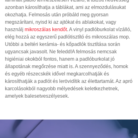
azonban károsíthatja a táblákat, ami az elmozdulásukat
okozhatja. Felmosás után próbáld meg gyorsan
megszárítani, nyisd ki az ajtókat és ablakokat, vagy
használj
mikroszálas kendőt
. A vinyl padlóburkolat vízálló,
elég hozzá az egyszerű padlótisztító és mikroszálas mop.
Utóbbi a beltéri kerámia- és kőpadlók tisztítása során
ugyancsak javasolt. Ne feledd!A felmosás nemcsak
higiéniai okokból fontos, hanem a padlóburkolat jó
állapotának megőrzése miatt is. A szennyeződés, homok
és egyéb részecskék idővel megkarcolhatják és
károsíthatják a padlót és lerövidítik az élettartamát. Az apró
karcolásokból nagyobb mélyedések keletkezhetnek,
amelyek balesetveszélyesek.